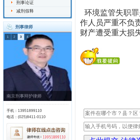
刑事论证
环境监管失职罪
减刑假释
作人员严重不负
刑事律师
财产遭受重大损
1
2
3
4
南京刑事辩护律师
手机：13951899110
电话：(025)8411-0110