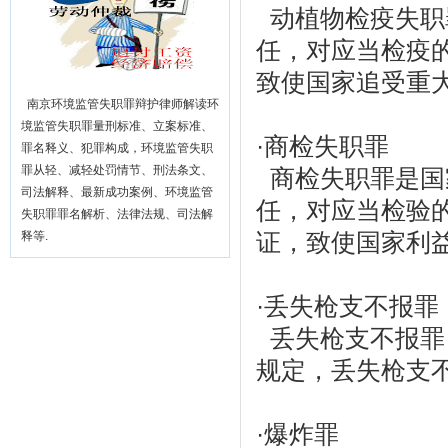
动植物检疫失职
任，对应当检疫
致使国家追受重大
南京环境监管失职罪辩护律师解读环
境监管失职罪量刑标准、立案标准、
·
商检失职罪
罪名释义、犯罪构成，环境监管失职
罪从轻、减轻处罚情节、刑法条文、
商检失职罪是国
司法解释、最新成功案例、环境监管
任，对应当检验
失职罪罪名解析、法律法规、司法解
证，致使国家利益
释等.
·
丢失枪支不报罪
丢失枪支不报罪
规定，丢失枪支不
·
爆炸罪