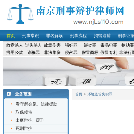
首页
刑事常识
罪名解读
刑事流程
拘留逮捕
刑事证
故意杀人
过失杀人
故意伤害
强奸罪
绑架罪
毒品犯罪
抢劫罪
挪用公款
诈骗罪
非法集资
侵占罪
假冒商标
假冒专利
非法行
业务范围
首页
>
环境监管失职罪
看守所会见、法律援助
取保候审
出庭辩护
缓刑
、
死刑辩护